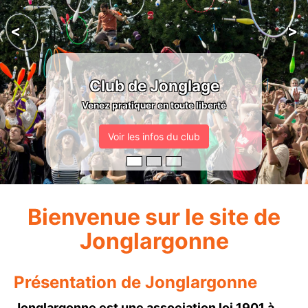
<
>
Club de Jonglage
Venez pratiquer en toute liberté
Voir les infos du club
Bienvenue sur le site de
Jonglargonne
Présentation de Jonglargonne
Jonglargonne est une association loi 1901 à