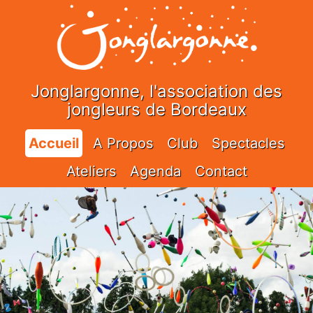
Jonglargonne, l'association des
jongleurs de Bordeaux
Accueil
A Propos
Club
Spectacles
Ateliers
Agenda
Contact