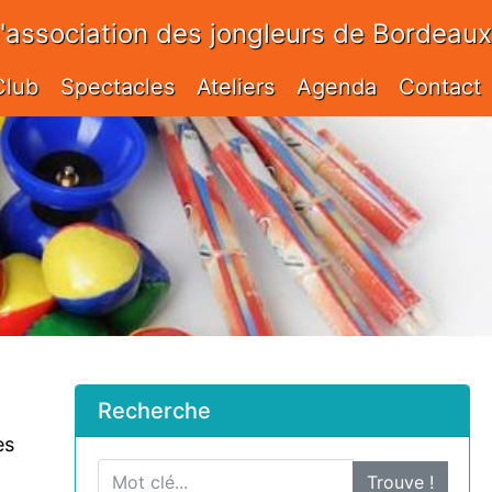
l'association des jongleurs de Bordeaux
Club
Spectacles
Ateliers
Agenda
Contact
Recherche
es
Trouve !