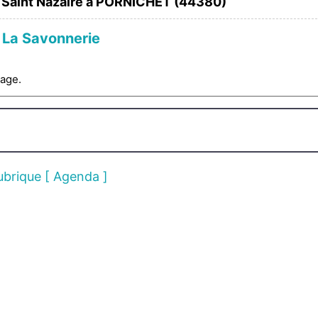
e Saint Nazaire à PORNICHET (44380)
e
La Savonnerie
sage.
rubrique [ Agenda ]