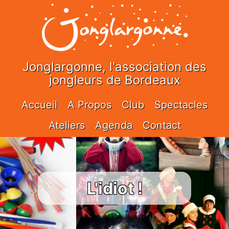
Jonglargonne, l'association des
jongleurs de Bordeaux
Accueil
A Propos
Club
Spectacles
Ateliers
Agenda
Contact
L'idiot !