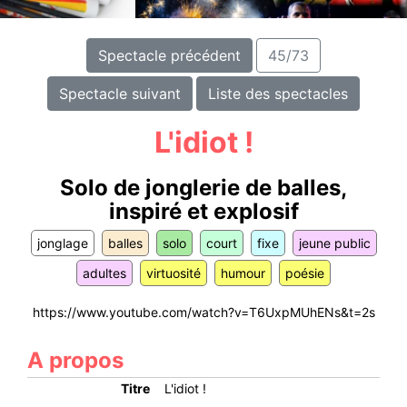
Spectacle précédent
45/73
Spectacle suivant
Liste des spectacles
L'idiot !
Solo de jonglerie de balles,
inspiré et explosif
jonglage
balles
solo
court
fixe
jeune public
adultes
virtuosité
humour
poésie
https://www.youtube.com/watch?v=T6UxpMUhENs&t=2s
A propos
Titre
L'idiot !