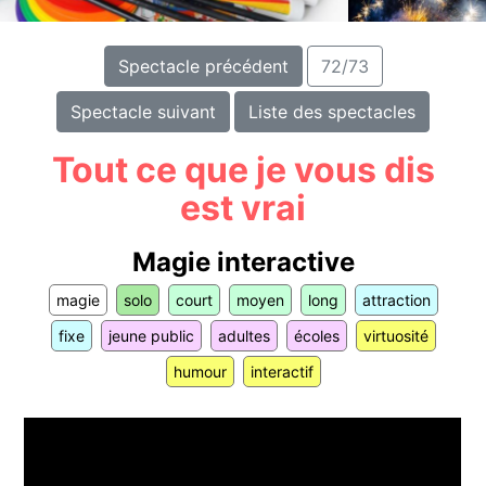
Spectacle précédent
72/73
Spectacle suivant
Liste des spectacles
Tout ce que je vous dis
est vrai
Magie interactive
magie
solo
court
moyen
long
attraction
fixe
jeune public
adultes
écoles
virtuosité
humour
interactif