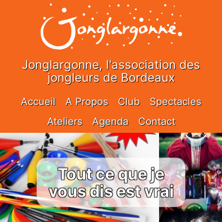
Jonglargonne, l'association des
jongleurs de Bordeaux
Accueil
A Propos
Club
Spectacles
Ateliers
Agenda
Contact
Tout ce que je
vous dis est vrai