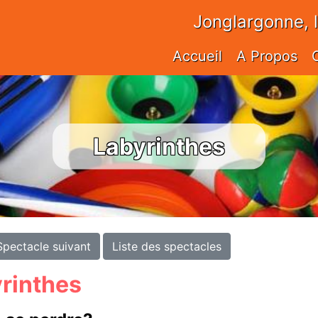
Jonglargonne, 
Accueil
A Propos
Labyrinthes
Spectacle suivant
Liste des spectacles
rinthes