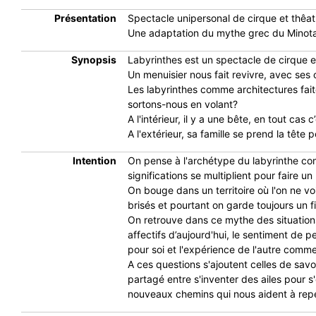
Présentation
Spectacle unipersonal de cirque et thêatre
Une adaptation du mythe grec du Minota
Synopsis
Labyrinthes est un spectacle de cirque 
Un menuisier nous fait revivre, avec ses o
Les labyrinthes comme architectures fait
sortons-nous en volant?
A l'intérieur, il y a une bête, en tout cas 
A l'extérieur, sa famille se prend la tête po
Intention
On pense à l'archétype du labyrinthe com
significations se multiplient pour faire u
On bouge dans un territoire où l'on ne voi
brisés et pourtant on garde toujours un fi
On retrouve dans ce mythe des situations
affectifs d’aujourd'hui, le sentiment de p
pour soi et l'expérience de l'autre com
A ces questions s'ajoutent celles de savo
partagé entre s'inventer des ailes pour 
nouveaux chemins qui nous aident à repen