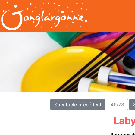
Spectacle précédent
49/73
Laby