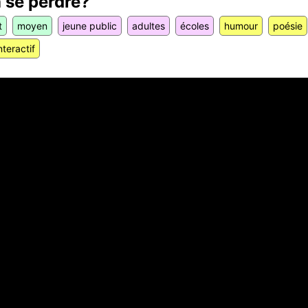
 se perdre?
t
moyen
jeune public
adultes
écoles
humour
poésie
nteractif