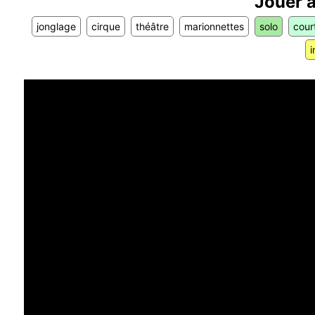
Jouer à
jonglage
cirque
théâtre
marionnettes
solo
cour
i