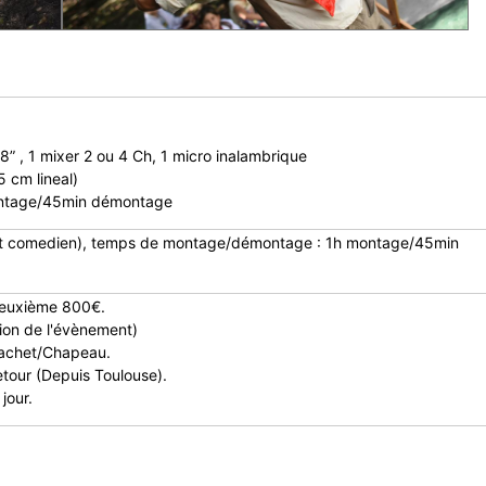
8” , 1 mixer 2 ou 4 Ch, 1 micro inalambrique
5 cm lineal)
ntage/45min démontage
 et comedien), temps de montage/démontage : 1h montage/45min
 deuxième 800€.
tion de l'évènement)
 Cachet/Chapeau.
-retour (Depuis Toulouse).
jour.