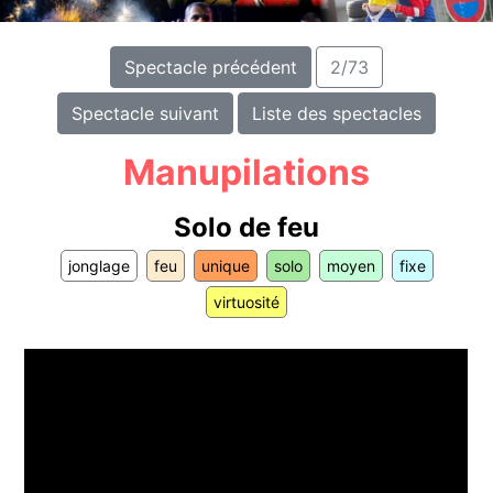
Spectacle précédent
2/73
Spectacle suivant
Liste des spectacles
Manupilations
Solo de feu
jonglage
feu
unique
solo
moyen
fixe
virtuosité