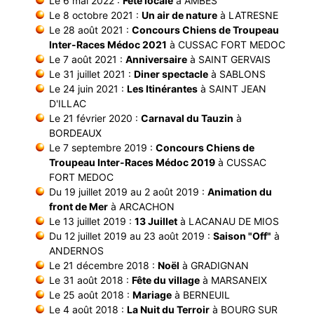
Le 6 mai 2022 :
Fête locale
à AMBES
Le 8 octobre 2021 :
Un air de nature
à LATRESNE
Le 28 août 2021 :
Concours Chiens de Troupeau
Inter-Races Médoc 2021
à CUSSAC FORT MEDOC
Le 7 août 2021 :
Anniversaire
à SAINT GERVAIS
Le 31 juillet 2021 :
Diner spectacle
à SABLONS
Le 24 juin 2021 :
Les Itinérantes
à SAINT JEAN
D'ILLAC
Le 21 février 2020 :
Carnaval du Tauzin
à
BORDEAUX
Le 7 septembre 2019 :
Concours Chiens de
Troupeau Inter-Races Médoc 2019
à CUSSAC
FORT MEDOC
Du 19 juillet 2019 au 2 août 2019 :
Animation du
front de Mer
à ARCACHON
Le 13 juillet 2019 :
13 Juillet
à LACANAU DE MIOS
Du 12 juillet 2019 au 23 août 2019 :
Saison "Off"
à
ANDERNOS
Le 21 décembre 2018 :
Noël
à GRADIGNAN
Le 31 août 2018 :
Fête du village
à MARSANEIX
Le 25 août 2018 :
Mariage
à BERNEUIL
Le 4 août 2018 :
La Nuit du Terroir
à BOURG SUR