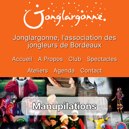
Jonglargonne, l'association des
jongleurs de Bordeaux
Accueil
A Propos
Club
Spectacles
Ateliers
Agenda
Contact
Manupilations