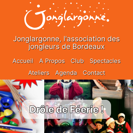
Jonglargonne, l'association des
jongleurs de Bordeaux
Accueil
A Propos
Club
Spectacles
Ateliers
Agenda
Contact
Drôle de Féerie !