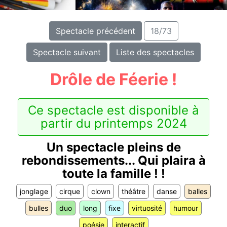
Spectacle précédent
18/73
Spectacle suivant
Liste des spectacles
Drôle de Féerie !
Ce spectacle est disponible à
partir du printemps 2024
Un spectacle pleins de
rebondissements... Qui plaira à
toute la famille ! !
jonglage
cirque
clown
théâtre
danse
balles
bulles
duo
long
fixe
virtuosité
humour
poésie
interactif