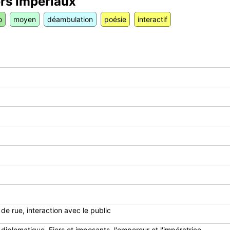
rs impériaux
o
moyen
déambulation
poésie
interactif
de rue, interaction avec le public
plomatique. Fiers et imposants, l'empereur et l'impératrice