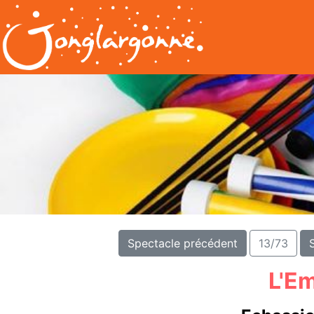
Spectacle précédent
13/73
L'E