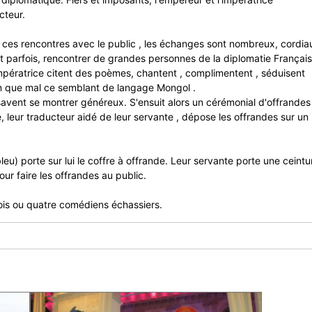
cteur.
e ces rencontres avec le public , les échanges sont nombreux, cordia
ent parfois, rencontrer de grandes personnes de la diplomatie Françai
mpératrice citent des poèmes, chantent , complimentent , séduisent
bien que mal ce semblant de langage Mongol .
savent se montrer généreux. S'ensuit alors un cérémonial d'offrandes 
 leur traducteur aidé de leur servante , dépose les offrandes sur un
eu) porte sur lui le coffre à offrande. Leur servante porte une ceintu
ur faire les offrandes au public.
rois ou quatre comédiens échassiers.