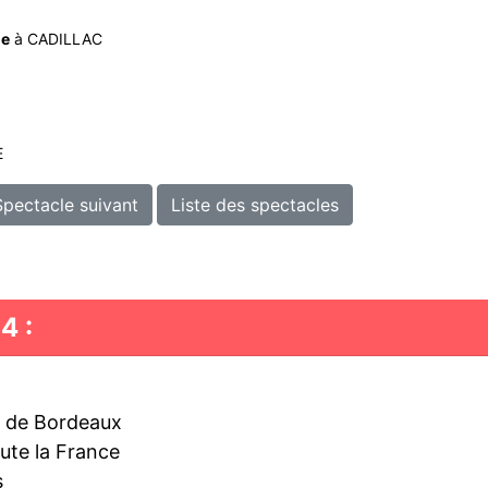
me
à CADILLAC
E
Spectacle suivant
Liste des spectacles
4 :
e de Bordeaux
oute la France
s