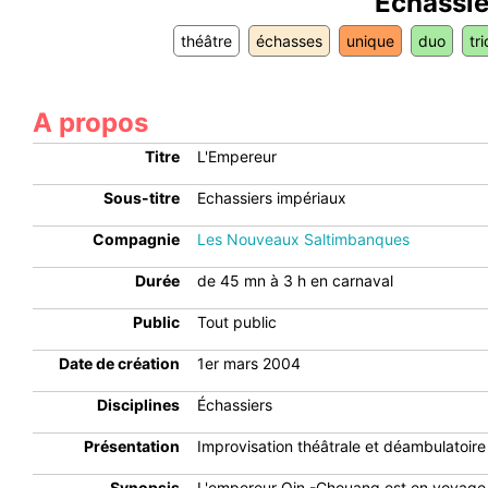
Echassie
théâtre
échasses
unique
duo
tri
A propos
Titre
L'Empereur
Sous-titre
Echassiers impériaux
Compagnie
Les Nouveaux Saltimbanques
Durée
de 45 mn à 3 h en carnaval
Public
Tout public
Date de création
1er mars 2004
Disciplines
Échassiers
Présentation
Improvisation théâtrale et déambulatoire 
Synopsis
L'empereur Qin -Chouang est en voyage di