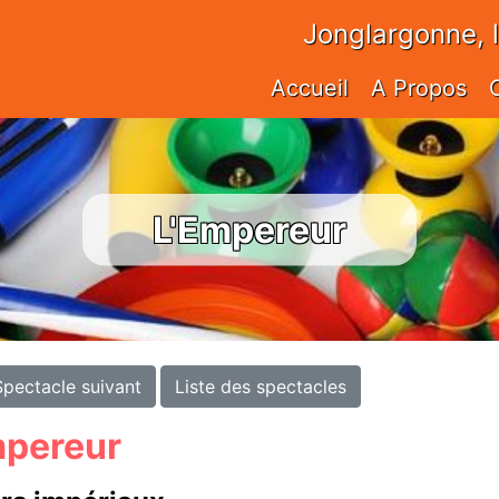
Jonglargonne, 
Accueil
A Propos
L'Empereur
Spectacle suivant
Liste des spectacles
mpereur