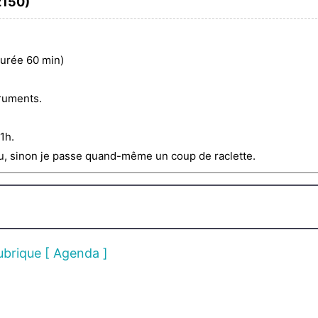
2150)
durée 60 min)
truments.
1h.
eau, sinon je passe quand-même un coup de raclette.
rubrique [ Agenda ]